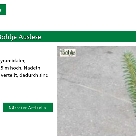
n
 Böhlje Auslese
pyramidaler,
,25 m hoch, Nadeln
erteilt, dadurch sind
Nächster Artikel >