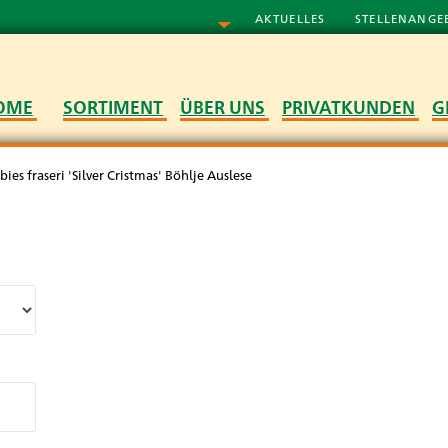
AKTUELLES
STELLENANGE
OME
SORTIMENT
ÜBER UNS
PRIVATKUNDEN
G
bies fraseri 'Silver Cristmas' Böhlje Auslese