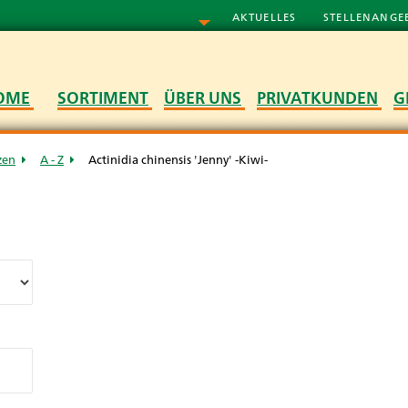
AKTUELLES
STELLENANGE
OME
SORTIMENT
ÜBER UNS
PRIVATKUNDEN
G
zen
A - Z
Actinidia chinensis 'Jenny' -Kiwi-