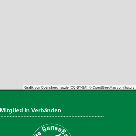
Grafik von
Openstreetmap.de
(
CC-BY-SA
),
© OpenStreetMap contributors
Mitglied in Verbänden