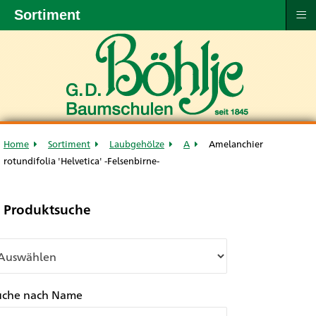
≡
Sortiment
Home
Sortiment
Laubgehölze
A
Amelanchier
rotundifolia 'Helvetica' -Felsenbirne-
Produktsuche
uche nach Name