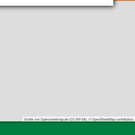
Grafik von
Openstreetmap.de
(
CC-BY-SA
),
© OpenStreetMap contributors