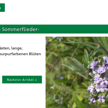
n
 - Sommerflieder-
sten, lange,
 purpurfarbenen Blüten
Nächster Artikel >