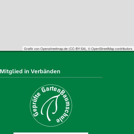
Grafik von
Openstreetmap.de
(
CC-BY-SA
),
© OpenStreetMap contributors
Mitglied in Verbänden