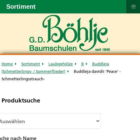
≡
Sortiment
Home
Sortiment
Laubgehölze
B
Buddleja
(Schmetterlings- / Sommerflieder)
Buddleja davidii 'Peace' -
Schmetterlingsstrauch-
Produktsuche
uche nach Name