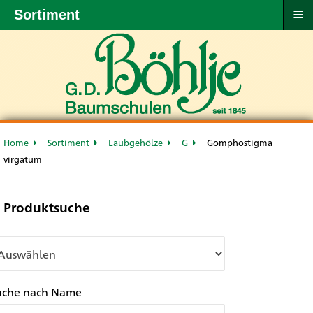
≡
Sortiment
Home
Sortiment
Laubgehölze
G
Gomphostigma
virgatum
Produktsuche
uche nach Name