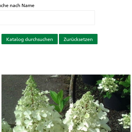
uche nach Name
Katalog durchsuchen
Zurücksetzen