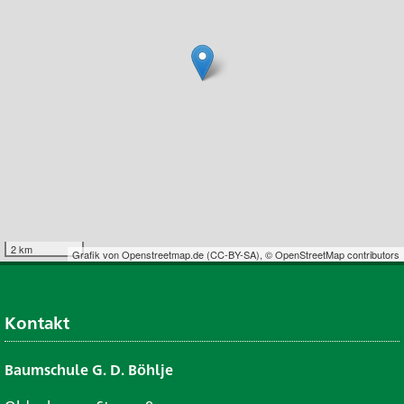
2 km
Grafik von
Openstreetmap.de
(
CC-BY-SA
),
© OpenStreetMap contributors
Kontakt
Baumschule G. D. Böhlje