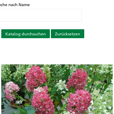
uche nach Name
Katalog durchsuchen
Zurücksetzen