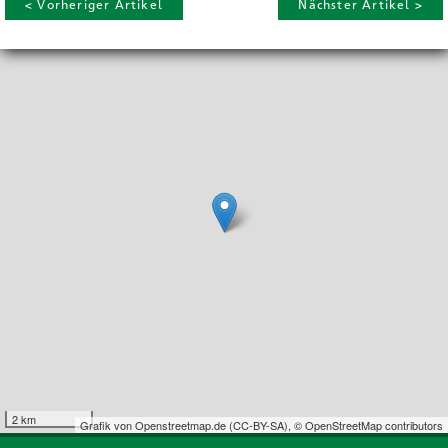
< Vorheriger Artikel
Nächster Artikel >
2 km
Grafik von
Openstreetmap.de
(
CC-BY-SA
),
© OpenStreetMap contributors