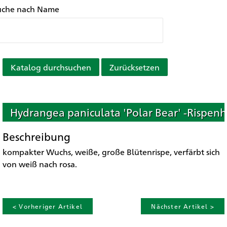
uche nach Name
Katalog durchsuchen
Zurücksetzen
Hydrangea paniculata 'Polar Bear' -Rispenh
Beschreibung
kompakter Wuchs, weiße, große Blütenrispe, verfärbt sich
von weiß nach rosa.
< Vorheriger Artikel
Nächster Artikel >