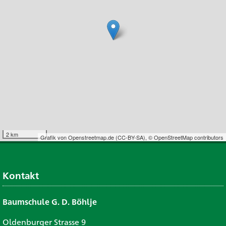
2 km
Grafik von
Openstreetmap.de
(
CC-BY-SA
),
© OpenStreetMap contributors
Kontakt
Baumschule G. D. Böhlje
Oldenburger Strasse 9