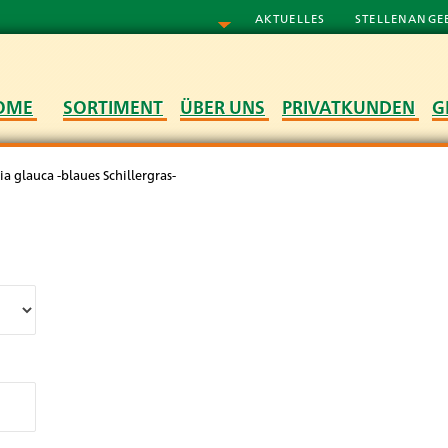
AKTUELLES
STELLENANGE
OME
SORTIMENT
ÜBER UNS
PRIVATKUNDEN
G
ia glauca -blaues Schillergras-