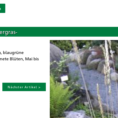
n
ergras-
m, blaugrüne
nete Blüten, Mai bis
Nächster Artikel >