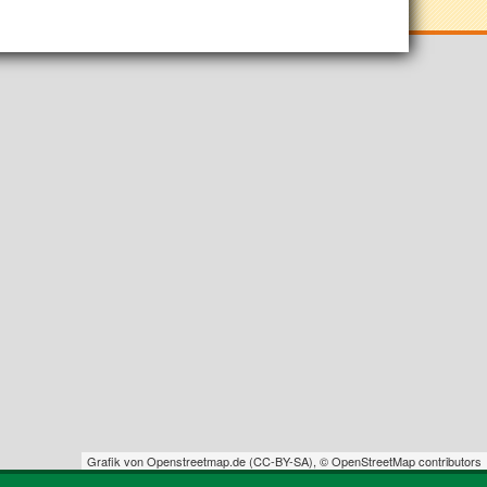
Grafik von
Openstreetmap.de
(
CC-BY-SA
),
© OpenStreetMap contributors