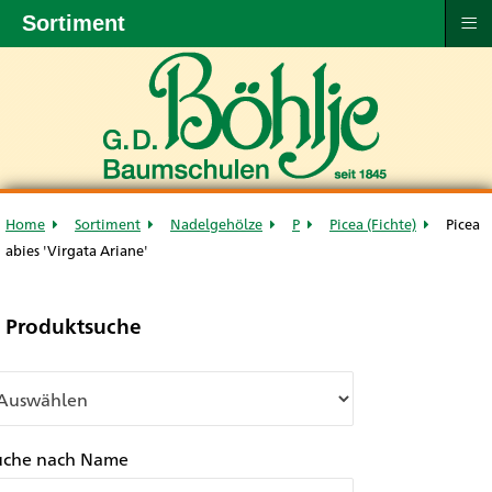
≡
Sortiment
Home
Sortiment
Nadelgehölze
P
Picea (Fichte)
Picea
abies 'Virgata Ariane'
Produktsuche
uche nach Name