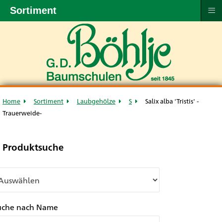
≡
Sortiment
Home
Sortiment
Laubgehölze
S
Salix alba 'Tristis' -
Trauerweide-
Produktsuche
uche nach Name