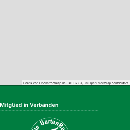
Grafik von
Openstreetmap.de
(
CC-BY-SA
),
© OpenStreetMap contributors
Mitglied in Verbänden