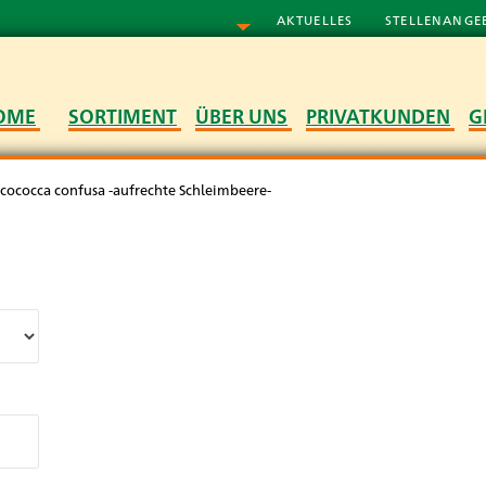
AKTUELLES
STELLENANGE
OME
SORTIMENT
ÜBER UNS
PRIVATKUNDEN
G
rcococca confusa -aufrechte Schleimbeere-