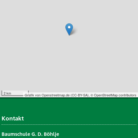
2 km
Grafik von
Openstreetmap.de
(
CC-BY-SA
),
© OpenStreetMap contributors
Kontakt
Baumschule G. D. Böhlje