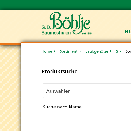
H
Home
Sortiment
Laubgehölze
S
So
Produktsuche
Suche nach Name