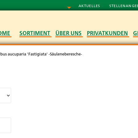
AKTUELLES
STELLENANGE
OME
SORTIMENT
ÜBER UNS
PRIVATKUNDEN
G
rbus aucuparia 'Fastigiata' -Säuleneberesche-