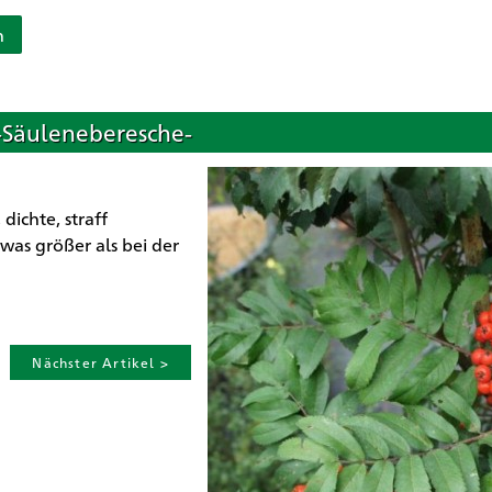
n
 -Säuleneberesche-
ichte, straff
was größer als bei der
Nächster Artikel >