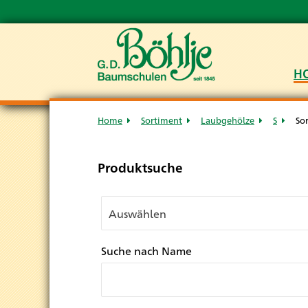
H
Home
Sortiment
Laubgehölze
S
So
Produktsuche
Suche nach Name