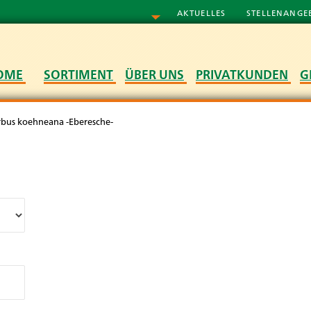
AKTUELLES
STELLENANGE
OME
SORTIMENT
ÜBER UNS
PRIVATKUNDEN
G
rbus koehneana -Eberesche-