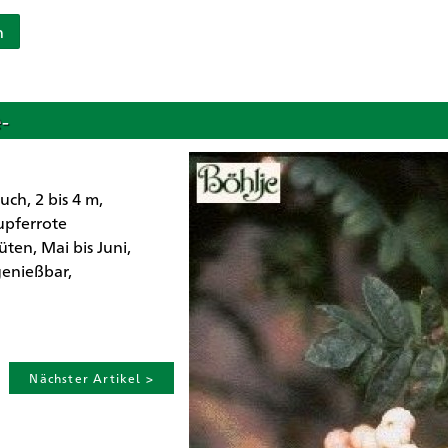
n
-
ch, 2 bis 4 m,
kupferrote
ten, Mai bis Juni,
genießbar,
Nächster Artikel >