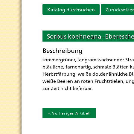
Katalog durchsuchen
Zurücksetze
Sorbus koehneana -Eberesche
Beschreibung
sommergrüner, langsam wachsender Strau
bläuliche, farnenartig, schmale Blätter, 
Herbstfärbung, weiße doldenähnliche Blü
weiße Beeren an roten Fruchtstielen, un
zur Zeit nicht lieferbar.
< Vorheriger Artikel