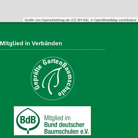
Grafik von
Openstreetmap.de
(
CC-BY-SA
),
© OpenStreetMap contributors
Mitglied in Verbänden