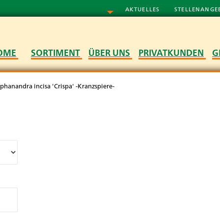
AKTUELLES
STELLENANGE
OME
SORTIMENT
ÜBER UNS
PRIVATKUNDEN
G
phanandra incisa 'Crispa' -Kranzspiere-