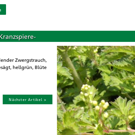
n
-Kranzspiere-
dender Zwergstrauch,
sägt, hellgrün, Blüte
Nächster Artikel >