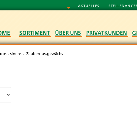
AKTUELLES
STELLENANGE
OME
SORTIMENT
ÜBER UNS
PRIVATKUNDEN
G
copsis sinensis -Zaubernussgewächs-