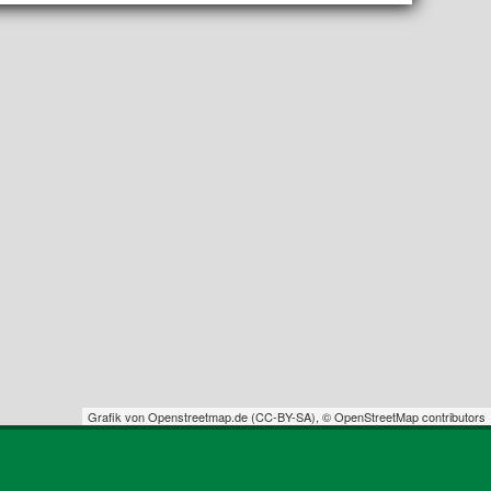
Grafik von
Openstreetmap.de
(
CC-BY-SA
),
© OpenStreetMap contributors