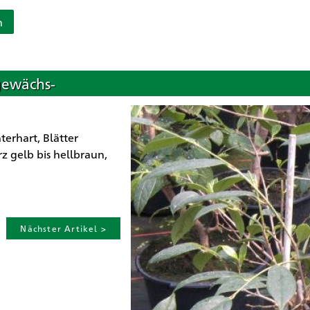
n
gewächs-
terhart, Blätter
z gelb bis hellbraun,
Nächster Artikel >