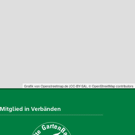
Grafik von
Openstreetmap.de
(
CC-BY-SA
),
© OpenStreetMap contributors
Mitglied in Verbänden