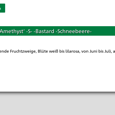
n
Amethyst' -S- -Bastard -Schneebeere-
de Fruchtzweige, Blüte weiß bis lilarosa, von Juni bis Juli, 