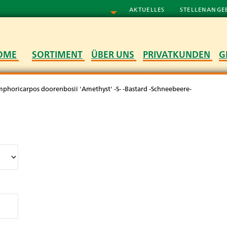
AKTUELLES
STELLENANGE
OME
SORTIMENT
ÜBER UNS
PRIVATKUNDEN
G
mphoricarpos doorenbosii 'Amethyst' -S- -Bastard -Schneebeere-