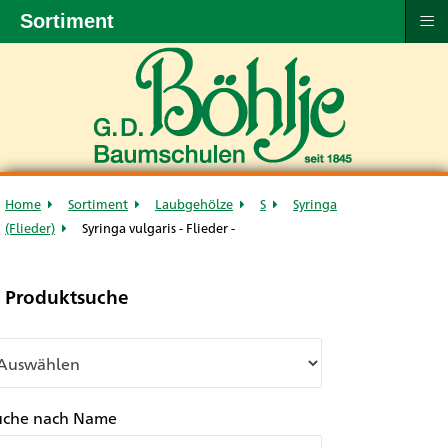
≡
Sortiment
Home
Sortiment
Laubgehölze
S
Syringa
(Flieder)
Syringa vulgaris - Flieder -
Produktsuche
uche nach Name