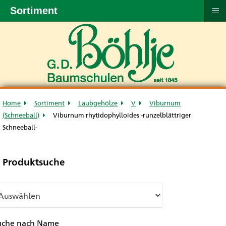
≡
Sortiment
Home
Sortiment
Laubgehölze
V
Viburnum
(Schneeball)
Viburnum rhytidophylloides -runzelblättriger
Schneeball-
Produktsuche
uche nach Name