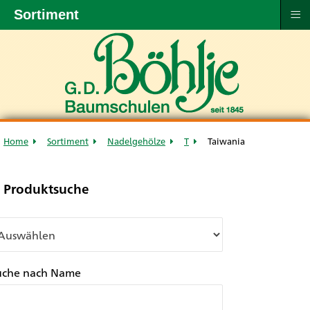
≡
Sortiment
Home
Sortiment
Nadelgehölze
T
Taiwania
Produktsuche
uche nach Name