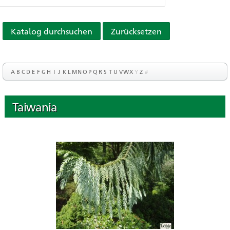
Katalog durchsuchen
Zurücksetzen
A
B
C
D
E
F
G
H
I
J
K
L
M
N
O
P
Q
R
S
T
U
V
W
X
Y
Z
#
Taiwania