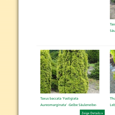
Tax
Säu
Taxus baccata 'Fastigiata
Thu
Aureomarginata' -Gelbe Säuleneibe-
Le
Zeige Details