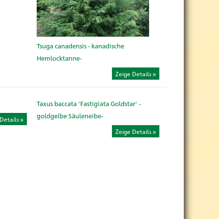
Tsuga canadensis - kanadische
Hemlocktanne-
Zeige Details
Taxus baccata 'Fastigiata Goldstar' -
goldgelbe Säuleneibe-
Details
Zeige Details