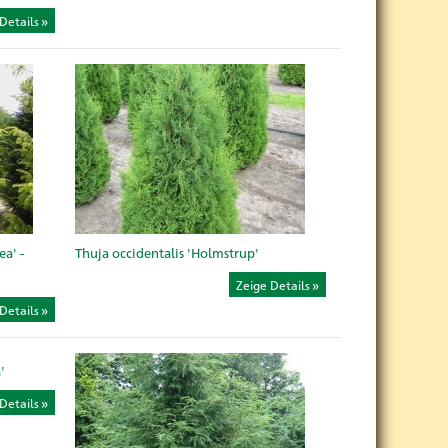
Details
a' -
Thuja occidentalis 'Holmstrup'
Zeige Details
Details
'
Details