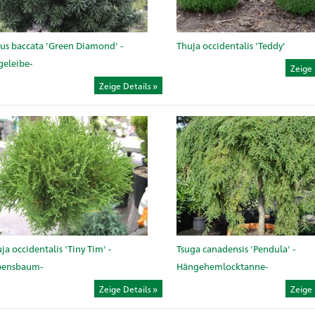
us baccata 'Green Diamond' -
Thuja occidentalis 'Teddy'
geleibe-
Zeige 
Zeige Details
ja occidentalis 'Tiny Tim' -
Tsuga canadensis 'Pendula' -
bensbaum-
Hängehemlocktanne-
Zeige Details
Zeige 