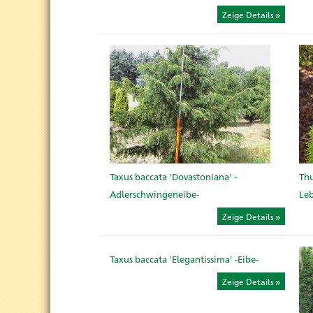
Zeige Details
Taxus baccata 'Dovastoniana' -
Thu
Adlerschwingeneibe-
Le
Zeige Details
Taxus baccata 'Elegantissima' -Eibe-
Zeige Details