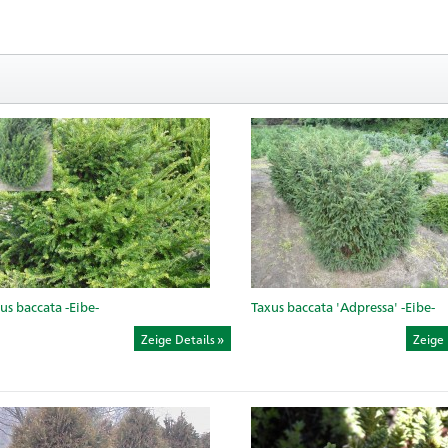
us baccata -Eibe-
Taxus baccata 'Adpressa' -Eibe-
Zeige Details
Zeige 