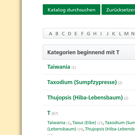
Katalog durchsuchen
Zurücksetze
A
B
C
D
E
F
G
H
I
J
K
L
M
N
Kategorien beginnend mit T
Taiwania
(1)
Taxodium (Sumpfzypresse)
(2)
Thujopsis (Hiba-Lebensbaum)
(2)
T
(67)
Taiwania
,
Taxus (Eibe)
,
Taxodium (Sum
(1)
(33)
(Lebensbaum)
,
Thujopsis (Hiba-Lebens
(19)