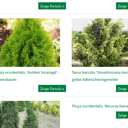
Zeige Details
Zeige 
ja occidentalis 'Golden Smaragd' -
Taxus baccata 'Dovastoniana Aure
bensbaum-
gelbe Adlerschwingeneibe-
Zeige Details
Zeige 
Thuja occidentalis 'Recurva Nana
Zeige 