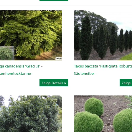
ga canadensis 'Gracilis' -
Taxus baccata 'Fastigiata Robusta
ssenhemlocktanne-
Säuleneibe-
Zeige Details
Zeige 