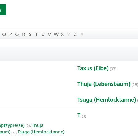
n
O
P
Q
R
S
T
U
V
W
X
Y
Z
#
Taxus (Eibe)
(33)
Thuja (Lebensbaum)
(19
Tsuga (Hemlocktanne)
T
(3)
pfzypresse)
,
Thuja
(2)
baum)
,
Tsuga (Hemlocktanne)
(2)