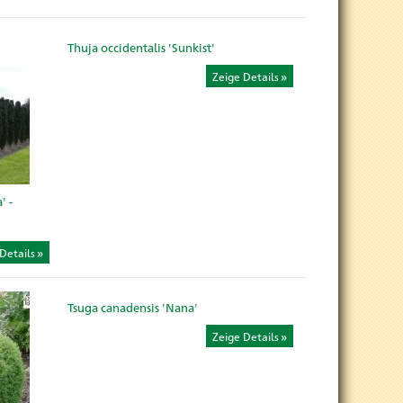
Thuja occidentalis 'Sunkist'
Zeige Details
' -
Details
Tsuga canadensis 'Nana'
Zeige Details