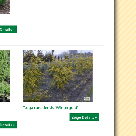
Details
Tsuga canadensis 'Wintergold'
Zeige Details
Details