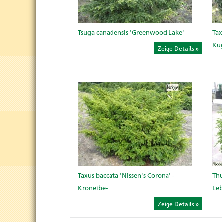
Tsuga canadensis 'Greenwood Lake'
Tax
Ku
Zeige Details
Taxus baccata 'Nissen's Corona' -
Thu
Kroneibe-
Le
Zeige Details