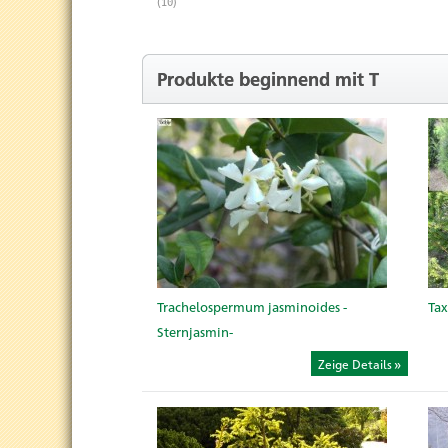
(10)
Produkte beginnend mit T
Trachelospermum jasminoides -
Tax
Sternjasmin-
Zeige Details