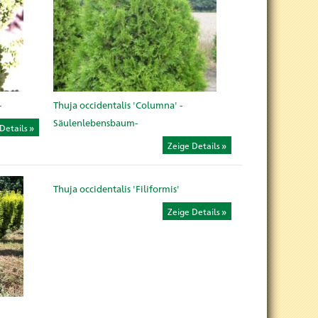
-
Thuja occidentalis 'Columna' -
Säulenlebensbaum-
Details
Zeige Details
Thuja occidentalis 'Filiformis'
Zeige Details