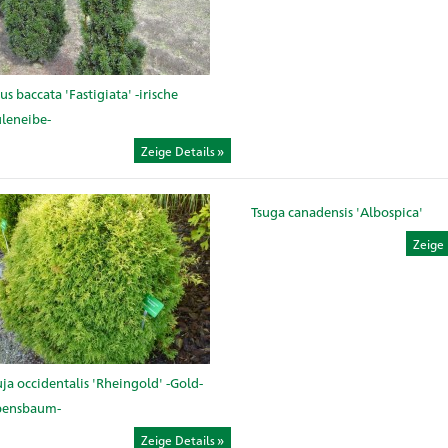
us baccata 'Fastigiata' -irische
leneibe-
Zeige Details
Tsuga canadensis 'Albospica'
Zeige 
ja occidentalis 'Rheingold' -Gold-
bensbaum-
Zeige Details